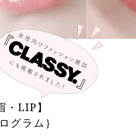
・LIP】
プログラム｝