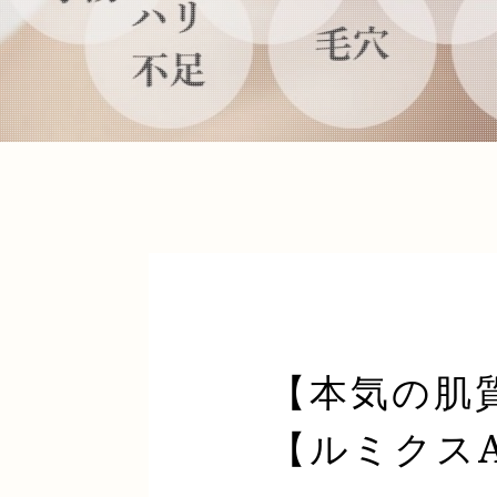
【本気の肌質
【ルミクス