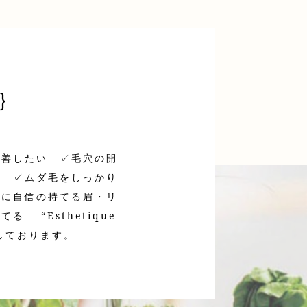
｝
改善したい ✓毛穴の開
る ✓ムダ毛をしっかり
んに自信の持てる眉・リ
“Esthetique
しております。