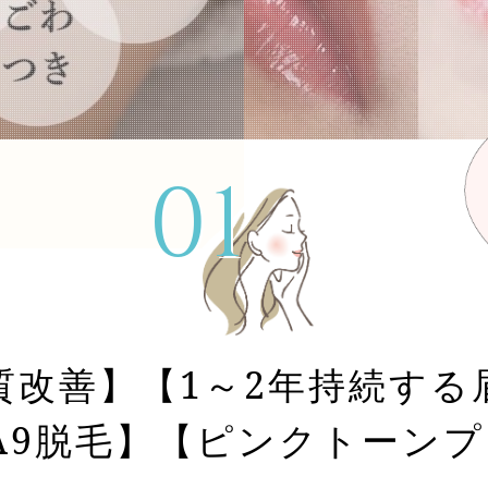
改善】【1～2年持続する眉
A9脱毛】【ピンクトーン